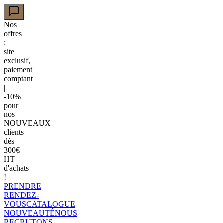
Nos
offres
:
site
exclusif,
paiement
comptant
|
-10%
pour
nos
NOUVEAUX
clients
dès
300€
HT
d'achats
!
PRENDRE
RENDEZ-
VOUS
CATALOGUE
NOUVEAUTÉ
NOUS
RECRUTONS