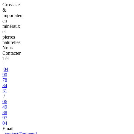
Grossiste
&
importateur
en
minéraux
et
pierres
naturelles
Nous
Contacter
Tél
:
04
90
78
34
31
/
06
49
88
97
04
Email
:
contact@mineral-