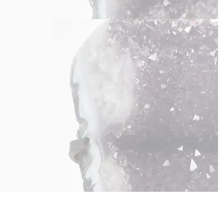
okies. Vous pouvez également "Paramétrer vos choix" pour gérer vos