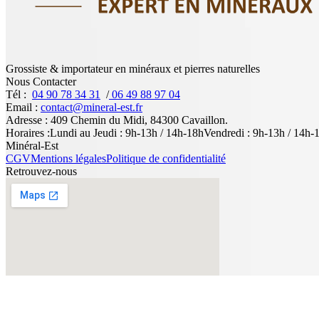
Grossiste & importateur en minéraux et pierres naturelles
Nous Contacter
Tél
:
04 90 78 34 31
/
06 49 88 97 04
Email
:
contact@mineral-est.fr
Adresse
:
409 Chemin du Midi, 84300 Cavaillon.
Horaires
:
Lundi au Jeudi : 9h-13h / 14h-18h
Vendredi : 9h-13h / 14h-
Minéral-Est
CGV
Mentions légales
Politique de confidentialité
Retrouvez-nous
© 2026 Minéral-Est. Tous droits réservés.
Nous utilisons des cookies pour améliorer votre expérience. En cliqu