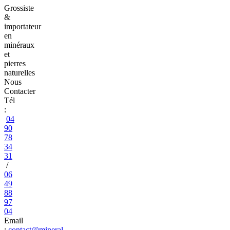
Grossiste
&
importateur
en
minéraux
et
pierres
naturelles
Nous
Contacter
Tél
:
04
90
78
34
31
/
06
49
88
97
04
Email
:
contact@mineral-