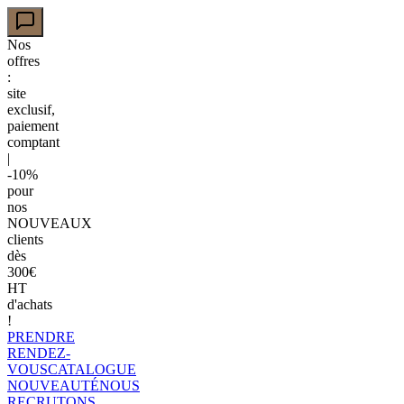
Nos
offres
:
site
exclusif,
paiement
comptant
|
-10%
pour
nos
NOUVEAUX
clients
dès
300€
HT
d'achats
!
PRENDRE
RENDEZ-
VOUS
CATALOGUE
NOUVEAUTÉ
NOUS
RECRUTONS